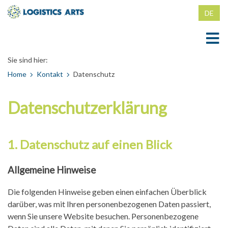
DE
EN
Sie sind hier:
Home
Home
Kontakt
Datenschutz
News
Datenschutzerklärung
Ortung
Ortung
Fälschungssicherheit
1. Datenschutz auf einen Blick
RFID-Magnetklammer für Recycling-Container
Fälschungssicherheit
Unternehmen
Allgemeine Hinweise
RFID-Klammer für Gitterboxen
Fälschungssichere Produktverpackungen
Unternehmen
Kontakt
Die folgenden Hinweise geben einen einfachen Überblick
RFID-IBC-Containerbefestigung
Fälschungssichere Farben
Mitgliedschaften
Kontakt
darüber, was mit Ihren personenbezogenen Daten passiert,
wenn Sie unsere Website besuchen. Personenbezogene
Fälschungssichere Klammern, Nägel, Schrauben
Impressum